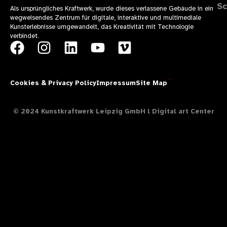
Sc
Als ursprüngliches Kraftwerk, wurde dieses verlassene Gebäude in ein
wegweisendes Zentrum für digitale, interaktive und multimediale
Kunsterlebnisse umgewandelt, das Kreativität mit Technologie
verbindet.
F
I
L
Y
V
a
n
i
o
i
c
s
n
u
m
Cookies & Privacy Policy
Impressum
Site Map
Theresía Design
e
t
k
t
e
b
a
e
u
o
© 2024 Kunstkraftwerk Leipzig GmbH l Digital art Center
o
g
d
b
o
r
i
e
k
a
n
m