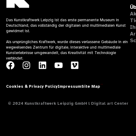
Üb
Ak
Ti
Das Kunstkraftwerk Leipzig ist das erste permanente Museum in
Deutschland, das vollständig der digitalen und multimedialen Kunst
Ih
gewidmet ist.
Ar
Sc
Als ursprüngliches Kraftwerk, wurde dieses verlassene Gebäude in ein
wegweisendes Zentrum für digitale, interaktive und multimediale
Kunsterlebnisse umgewandelt, das Kreativität mit Technologie
verbindet.
F
I
L
Y
V
a
n
i
o
i
c
s
n
u
m
Cookies & Privacy Policy
Impressum
Site Map
Theresía Design
e
t
k
t
e
b
a
e
u
o
© 2024 Kunstkraftwerk Leipzig GmbH l Digital art Center
o
g
d
b
o
r
i
e
k
a
n
m