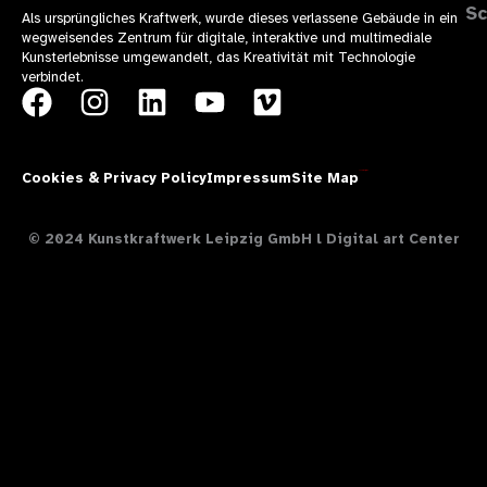
Sc
Als ursprüngliches Kraftwerk, wurde dieses verlassene Gebäude in ein
wegweisendes Zentrum für digitale, interaktive und multimediale
Kunsterlebnisse umgewandelt, das Kreativität mit Technologie
verbindet.
F
I
L
Y
V
a
n
i
o
i
c
s
n
u
m
Cookies & Privacy Policy
Impressum
Site Map
Theresía Design
e
t
k
t
e
b
a
e
u
o
© 2024 Kunstkraftwerk Leipzig GmbH l Digital art Center
o
g
d
b
o
r
i
e
k
a
n
m