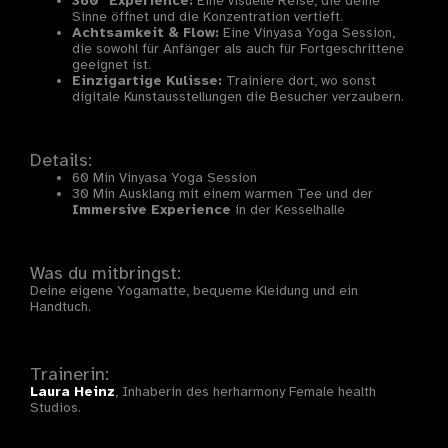
360° Experience:
Eine visuelle Reise, die deine
Sinne öffnet und die Konzentration vertieft.
Achtsamkeit & Flow:
Eine Vinyasa Yoga Session,
die sowohl für Anfänger als auch für Fortgeschrittene
geeignet ist.
Einzigartige Kulisse:
Trainiere dort, wo sonst
digitale Kunstausstellungen die Besucher verzaubern.
Details:
60 Min Vinyasa Yoga Session
30 Min Ausklang mit einem warmen Tee und der
Immersive Experience
in der Kesselhalle
Was du mitbringst:
Deine eigene Yogamatte, bequeme Kleidung und ein
Handtuch.
Trainerin:
Laura Heinz
, Inhaberin des herharmony Female health
Studios.