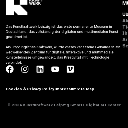
M
Üb
Ak
Ti
Das Kunstkraftwerk Leipzig ist das erste permanente Museum in
Deutschland, das vollständig der digitalen und multimedialen Kunst
Ih
gewidmet ist.
Ar
Sc
Als ursprüngliches Kraftwerk, wurde dieses verlassene Gebäude in ein
wegweisendes Zentrum für digitale, interaktive und multimediale
Kunsterlebnisse umgewandelt, das Kreativität mit Technologie
verbindet.
F
I
L
Y
V
a
n
i
o
i
c
s
n
u
m
Cookies & Privacy Policy
Impressum
Site Map
Theresía Design
e
t
k
t
e
b
a
e
u
o
© 2024 Kunstkraftwerk Leipzig GmbH l Digital art Center
o
g
d
b
o
r
i
e
k
a
n