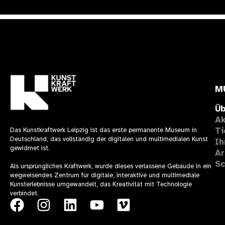
M
Üb
Ak
Ti
Das Kunstkraftwerk Leipzig ist das erste permanente Museum in
Deutschland, das vollständig der digitalen und multimedialen Kunst
Ih
gewidmet ist.
Ar
Sc
Als ursprüngliches Kraftwerk, wurde dieses verlassene Gebäude in ein
wegweisendes Zentrum für digitale, interaktive und multimediale
Kunsterlebnisse umgewandelt, das Kreativität mit Technologie
verbindet.
F
I
L
Y
V
a
n
i
o
i