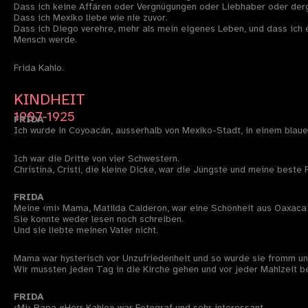
Dass ich keine Affären oder Vergnügungen oder Liebhaber oder derg
Dass ich Mexiko liebe wie nie zuvor.
Dass ich Diego verehre, mehr als mein eigenes Leben, und dass ich e
Mensch werde.
Frida Kahlo.
KINDHEIT
1907-1925
FRIDA
Ich wurde in Coyoacán, ausserhalb von Mexiko-Stadt, in einem blau
Ich war die Dritte von vier Schwestern.
Christina, Cristi, die kleine Dicke, war die Jüngste und meine beste 
FRIDA
Meine ‹mi› Mama, Matilda Calderon, war eine Schönheit aus Oaxaca 
Sie konnte weder lesen noch schreiben.
Und sie liebte meinen Vater nicht.
Mama war hysterisch vor Unzufriedenheit und so wurde sie fromm un
Wir mussten jeden Tag in die Kirche gehen und vor jeder Mahlzeit b
FRIDA
‹Mi› Papa «Herr Kahlo» war Fotograf und sehr interessant.