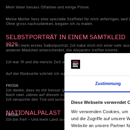
Mein Vater besass Ölfarben und einige Pinsel.
Meine Mutter liess eine spezielle Staffelei für mich anfertigen, weil
Ohne gross nachzudenken, begann ich zu malen.
SELBSTPORTRÄT IN EINEM SAMTKLEID
1929
Dies ist mein erstes Selbstporträt. Ich habe mich mit einer sehr aus
anderen Mädchen unterscheidet, die Alejandro treffen könnte.
Ich war 19 und die meiste Zeit allein. Ich wollte Alejandro beeindruc
Auf der Rückseite schrieb ich auf Deutsch: HEUTE IST IMMER NOC
Zustimmung
FRIDA
Ich denke, dass es mir besser geht. Ich will es glauben.
Nach zwei Jahren auf diesem schmerzhaften Planeten beginne ich w
Ich verspotte den Tod und lache über ihn, damit er mich nicht beko
Diese Webseite verwendet 
NATIONALPALAST
Wir verwenden Cookies, um I
FRIDA
und die Zugriffe auf unsere 
Ich bin frei! – Und mein Land auch!
Website an unsere Partner fü