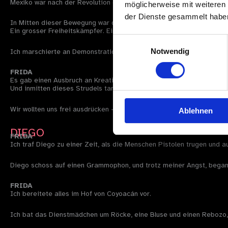
Mexiko war nach der Revolution das Zentrum der Moderne.
möglicherweise mit weiteren
der Dienste gesammelt habe
In Mitten dieser Bewegung war der weltberühmte Maler Diego River
Ein grosser Freiheitskämpfer. Ein grosser Kommunist. Ein grosser M
Einwilligungsauswahl
Notwendig
Ich marschierte an Demonstrationen und trat der kommunistischen P
FRIDA
Es gab einen Ausbruch an Kreativität in der Malerei, im Film, in der
Und inmitten dieses Strudels tanzte ich.
Wir wollten uns frei ausdrücken – wir wollten frei sprechen – wir wollt
Ablehnen
DIEGO
FRIDA
Ich traf Diego zu einer Zeit, als die Menschen Pistolen trugen und 
Diego schoss auf einen Grammophon, und trotz meiner Angst, begann 
FRIDA
Ich bereitete alles im Hof von Coyoacán vor.
Ich bat das Dienstmädchen um Röcke, eine Bluse und einen Rebozo, d