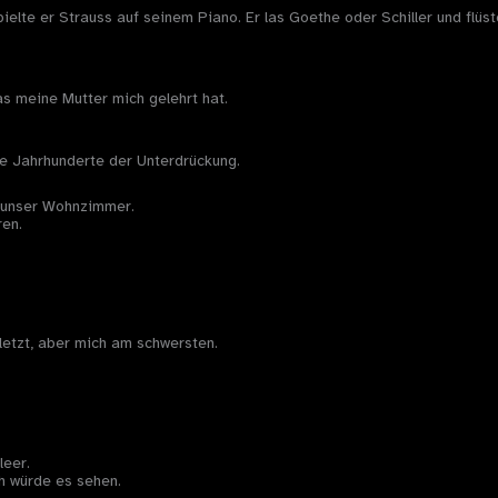
e er Strauss auf seinem Piano. Er las Goethe oder Schiller und flüstert
as meine Mutter mich gelehrt hat.
e Jahrhunderte der Unterdrückung.
n unser Wohnzimmer.
ren.
rletzt, aber mich am schwersten.
leer.
h würde es sehen.