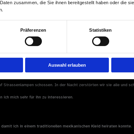
 Daten zusammen, die Sie ihnen bereitgestellt haben oder die s
n.
a.
ann.
Präferenzen
Statistiken
artei bei.
 Literatur, in der Philosophie … In jedem einzelnen Aspekt des Lebens.
en frei lieben.
Auswahl erlauben
auf Strassenlampen schossen. In der Nacht zerstörten wir sie alle und 
ich mich sehr für ihn zu interessieren.
amit ich in einem traditionellen mexikanischen Kleid heiraten konnte.