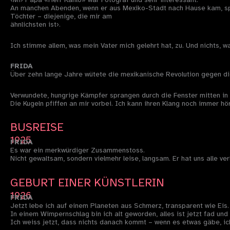
An manchen Abenden, wenn er aus Mexiko-Stadt nach Hause kam, spielt
Töchter – diejenige, die mir am
ähnlichsten ist›.
Ich stimme allem, was mein Vater mich gelehrt hat, zu. Und nichts, w
FRIDA
Über zehn lange Jahre wütete die mexikanische Revolution gegen di
Verwundete, hungrige Kämpfer sprangen durch die Fenster mitten i
Die Kugeln pfiffen an mir vorbei. Ich kann ihren Klang noch immer hö
BUSREISE
1925
FRIDA
Es war ein merkwürdiger Zusammenstoss.
Nicht gewaltsam, sondern vielmehr leise, langsam. Er hat uns alle ve
GEBURT EINER KÜNSTLERIN
1926
FRIDA
Jetzt lebe ich auf einem Planeten aus Schmerz, transparent wie Eis.
In einem Wimpernschlag bin ich alt geworden, alles ist jetzt fad und 
Ich weiss jetzt, dass nichts danach kommt – wenn es etwas gäbe, ic