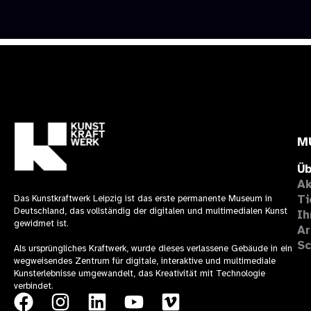
M
Üb
Ak
Ti
Das Kunstkraftwerk Leipzig ist das erste permanente Museum in
Deutschland, das vollständig der digitalen und multimedialen Kunst
Ih
gewidmet ist.
Ar
Sc
Als ursprüngliches Kraftwerk, wurde dieses verlassene Gebäude in ein
wegweisendes Zentrum für digitale, interaktive und multimediale
Kunsterlebnisse umgewandelt, das Kreativität mit Technologie
verbindet.
F
I
L
Y
V