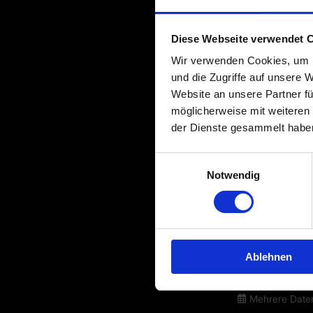
Weinschorle
Sekt
Diese Webseite verwendet 
Wir verwenden Cookies, um I
Roséwein
und die Zugriffe auf unsere 
Website an unsere Partner fü
möglicherweise mit weiteren
der Dienste gesammelt habe
Einwilligungsauswahl
Notwendig
Ablehnen