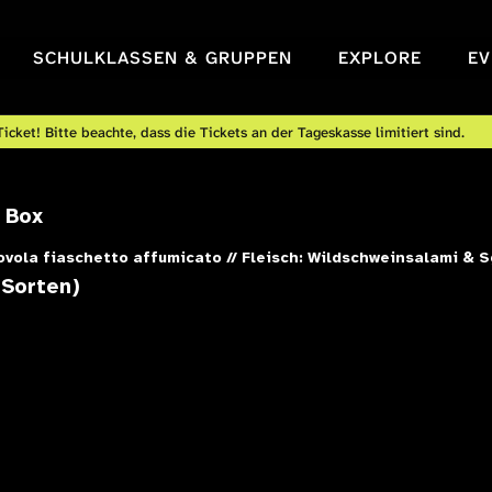
SCHULKLASSEN & GRUPPEN
EXPLORE
EV
icket! Bitte beachte, dass die Tickets an der Tageskasse limitiert sind.
 Box
rovola fiaschetto affumicato // Fleisch: Wildschweinsalami &
 Sorten)