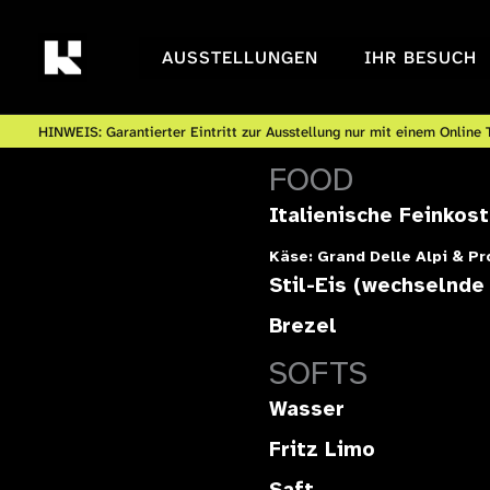
Zum
Inhalt
AUSSTELLUNGEN
IHR BESUCH
springen
HINWEIS: Garantierter Eintritt zur Ausstellung nur mit einem Online T
FOOD
Italienische Feinkost
Käse: Grand Delle Alpi & P
Stil-Eis (wechselnde
Brezel
SOFTS
Wasser
Fritz Limo