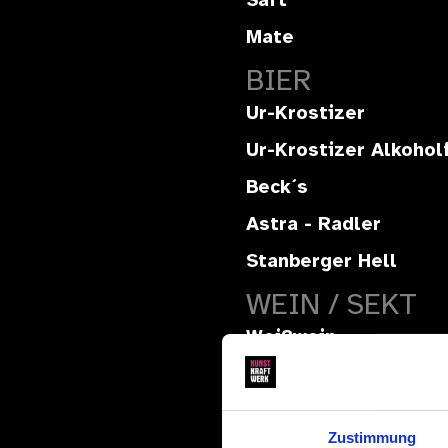
Saft
Mate
BIER
Ur-Krostizer
Ur-Krostizer Alkohol
Beck´s
Astra - Radler
Stanberger Hell
WEIN / SEKT
Weißwein
Cellier de la Comtesse Blan
Rotwein
Zustimmung
Cellier de la Comtesse (tro