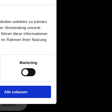
€ 3,50
€ 4,00
 Medien anbieten zu können
€ 4,00
hrer Verwendung unserer
 führen diese Informationen
ie im Rahmen Ihrer Nutzung
Marketing
Alle zulassen