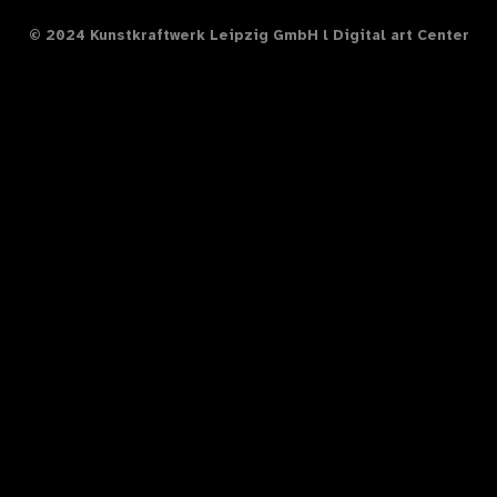
b
a
e
u
o
© 2024 Kunstkraftwerk Leipzig GmbH l Digital art Center
o
g
d
b
o
r
i
e
k
a
n
m