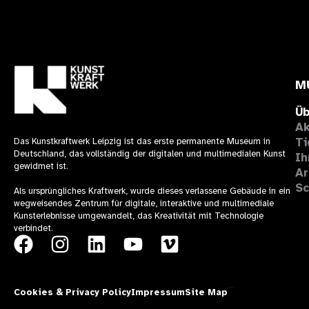
M
Üb
Ak
Ti
Das Kunstkraftwerk Leipzig ist das erste permanente Museum in
Deutschland, das vollständig der digitalen und multimedialen Kunst
Ih
gewidmet ist.
Ar
Sc
Als ursprüngliches Kraftwerk, wurde dieses verlassene Gebäude in ein
wegweisendes Zentrum für digitale, interaktive und multimediale
Kunsterlebnisse umgewandelt, das Kreativität mit Technologie
verbindet.
F
I
L
Y
V
a
n
i
o
i
c
s
n
u
m
Cookies & Privacy Policy
Impressum
Site Map
Theresía Design
e
t
k
t
e