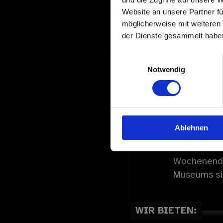
Website an unsere Partner fü
IHRE VORAUSSET
möglicherweise mit weiteren
der Dienste gesammelt habe
Berufserfa
Einwilligungsauswahl
Kommunikati
Notwendig
vermitteln
Kenntnisse
Buchhaltung
Grundlegend
Ablehnen
Serviceorien
Die Position
Wochenende
Museums sic
WIR BIETEN: