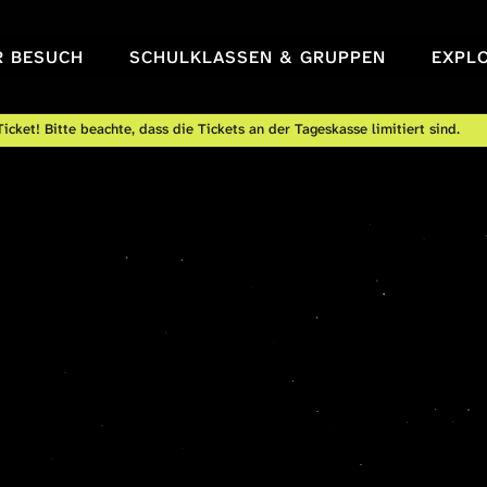
R BESUCH
SCHULKLASSEN & GRUPPEN
EXPL
icket! Bitte beachte, dass die Tickets an der Tageskasse limitiert sind.