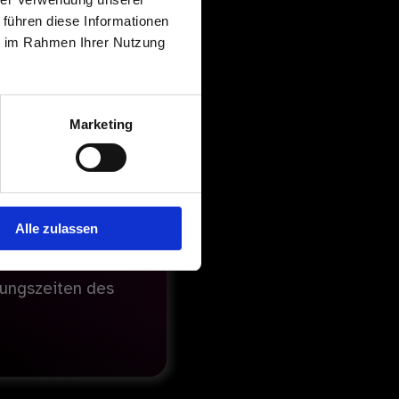
 führen diese Informationen
ie im Rahmen Ihrer Nutzung
d ansprechend zu
Marketing
unst und Kultur
Alle zulassen
ließlich
ungszeiten des