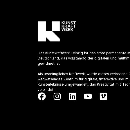
Das Kunstkraftwerk Leipzig ist das erste permanente 
Deutschland, das vollständig der digitalen und multim
gewidmet ist.
Als ursprüngliches Kraftwerk, wurde dieses verlassene
wegweisendes Zentrum für digitale, interaktive und mu
Kunsterlebnisse umgewandelt, das Kreativität mit Tec
verbindet.
F
I
L
Y
V
a
n
i
o
i
c
s
n
u
m
e
t
k
t
e
b
a
e
u
o