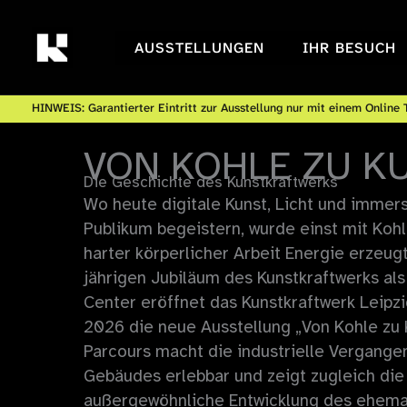
Zum
Inhalt
AUSSTELLUNGEN
IHR BESUCH
springen
HINWEIS: Garantierter Eintritt zur Ausstellung nur mit einem Online T
VON KOHLE ZU K
Die Geschichte des Kunstkraftwerks
Wo heute digitale Kunst, Licht und immer
Publikum begeistern, wurde einst mit Koh
harter körperlicher Arbeit Energie erzeug
jährigen Jubiläum des Kunstkraftwerks als 
Center eröffnet das Kunstkraftwerk Leipzi
2026 die neue Ausstellung „Von Kohle zu 
Parcours macht die industrielle Vergange
Gebäudes erlebbar und zeigt zugleich die
außergewöhnliche Entwicklung des ehema