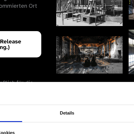
nommierten Ort
 Release
ng.)
eßlich für die
tuelle
nstkraftwerk
Weitergabe ist
Details
rheberrecht und
chriften bei.
Cookies