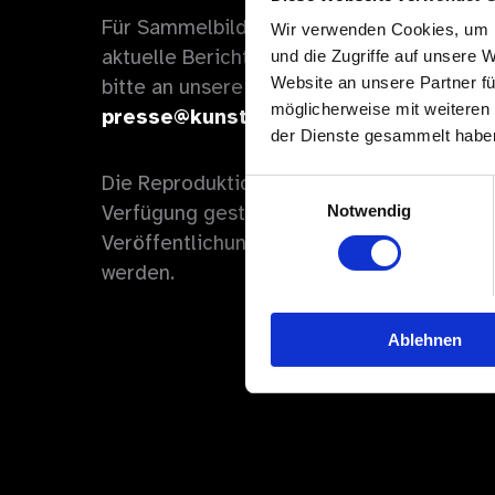
Für Sammelbilder oder Drehgenehmigunge
Wir verwenden Cookies, um I
aktuelle Berichterstattung hinausgehen, 
und die Zugriffe auf unsere 
Website an unsere Partner fü
bitte an unsere Mitarbeiter der Kommunik
möglicherweise mit weiteren
presse@kunstkraftwerk-leipzig.com
.
der Dienste gesammelt habe
Die Reproduktionsgenehmigung gilt nur fü
Einwilligungsauswahl
Verfügung gestellten digitalen Bilder; die
Notwendig
Veröffentlichungsrechte müssen gesonder
werden.
Ablehnen