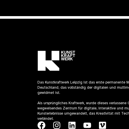
Das Kunstkraftwerk Leipzig ist das erste permanente 
Deutschland, das vollständig der digitalen und multim
gewidmet ist.
Als ursprüngliches Kraftwerk, wurde dieses verlassene
wegweisendes Zentrum für digitale, interaktive und mu
Kunsterlebnisse umgewandelt, das Kreativität mit Tec
verbindet.
F
I
L
Y
V