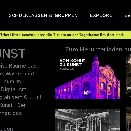
SCHULKLASSEN & GRUPPEN
EXPLORE
EV
icket! Bitte beachte, dass die Tickets an der Tageskasse limitiert sind.
Zum Herunterladen auf
UNST
sive Räume das
le, Wasser und
t. Zum 10-
Digital Art
g ab dem 01. Juli
Kunst“. Der
nheit des
ligen