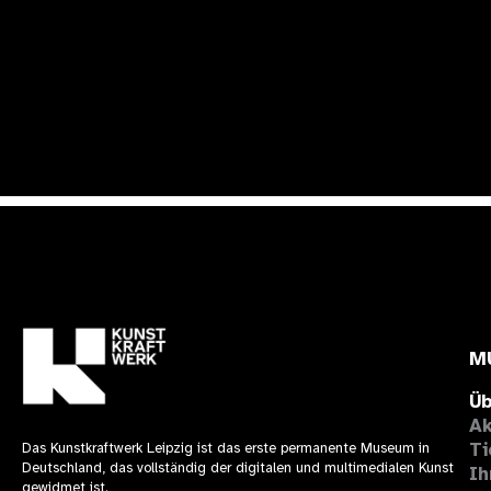
IHR BESUCH
TICKET INFOS
M
Üb
Ak
Ti
Das Kunstkraftwerk Leipzig ist das erste permanente Museum in
Deutschland, das vollständig der digitalen und multimedialen Kunst
Ih
gewidmet ist.