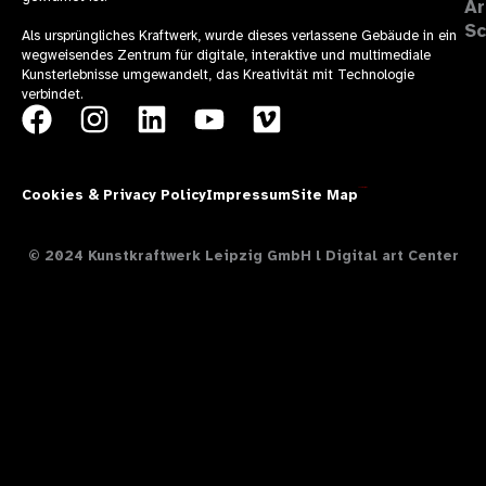
Ar
Sc
Als ursprüngliches Kraftwerk, wurde dieses verlassene Gebäude in ein
wegweisendes Zentrum für digitale, interaktive und multimediale
Kunsterlebnisse umgewandelt, das Kreativität mit Technologie
verbindet.
F
I
L
Y
V
a
n
i
o
i
c
s
n
u
m
Cookies & Privacy Policy
Impressum
Site Map
Theresía Design
e
t
k
t
e
b
a
e
u
o
© 2024 Kunstkraftwerk Leipzig GmbH l Digital art Center
o
g
d
b
o
r
i
e
k
a
n
m