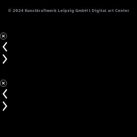
b
a
e
u
o
© 2024 Kunstkraftwerk Leipzig GmbH l Digital art Center
o
g
d
b
o
r
i
e
k
a
n
m