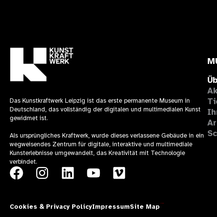
M
Üb
Ak
Ti
Das Kunstkraftwerk Leipzig ist das erste permanente Museum in
Deutschland, das vollständig der digitalen und multimedialen Kunst
Ih
gewidmet ist.
Ar
Sc
Als ursprüngliches Kraftwerk, wurde dieses verlassene Gebäude in ein
wegweisendes Zentrum für digitale, interaktive und multimediale
Kunsterlebnisse umgewandelt, das Kreativität mit Technologie
verbindet.
F
I
L
Y
V
a
n
i
o
i
c
s
n
u
m
Cookies & Privacy Policy
Impressum
Site Map
Theresía Design
e
t
k
t
e