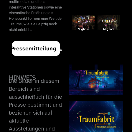
multimediale und teils
interaktive Stationen sowie eine
cineastische Erzählung als
Höhepunkt formen eine Welt der
Foto: Luca
Foto: Luca
Foto: Luca
Foto: Luca
Träume, wie sie Leipzig noch
Migliore
Migliore
Migliore
Migliore
nicht erlebt hat.
Pressemitteilung
HINWEIS
Die Bilder in diesem
Bereich sind
ausschließlich für die
Presse bestimmt und
beziehen sich auf
aktuelle
Ausstellungen und