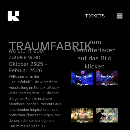
Zum
Foto: Luca Migliore
Inhalt
TICKETS
springen
Zum
TRAUMFABRIK
Herunterladen
WO LICHT ZUM
auf das Bild
ZAUBER WIRD
Oktober 2025 -
klicken
Februar 2026
Willkommen in der
Foto: Luca
Foto: Luca
Foto: Luca
Foto: Luca
„Traumfabrik“! Die winterliche
Migliore
Migliore
Migliore
Migliore
Ausstellung im Kunstkraftwerk
verzaubert ab dem 17. Oktober
die ganze Familie in einem
atemberaubenden Parcours aus
leuchtenden Inspirationen und
Foto: Luca
Foto: Luca
Foto: Luca
Foto: Luca
optischen Überraschungen, mit
denen jeder seinen eigenen
Migliore
Migliore
Migliore
Migliore
Traum malen kann. 17