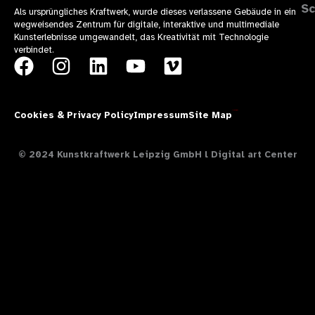
Sc
Als ursprüngliches Kraftwerk, wurde dieses verlassene Gebäude in ein
wegweisendes Zentrum für digitale, interaktive und multimediale
Kunsterlebnisse umgewandelt, das Kreativität mit Technologie
verbindet.
F
I
L
Y
V
a
n
i
o
i
c
s
n
u
m
Cookies & Privacy Policy
Impressum
Site Map
Theresía Design
e
t
k
t
e
b
a
e
u
o
© 2024 Kunstkraftwerk Leipzig GmbH l Digital art Center
o
g
d
b
o
r
i
e
k
a
n
m