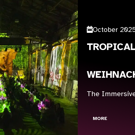
October 202
TROPICA
WEIHNAC
The Immersive
MORE