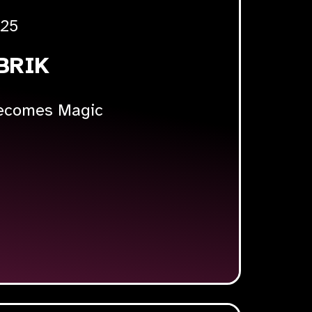
025
BRIK
becomes Magic