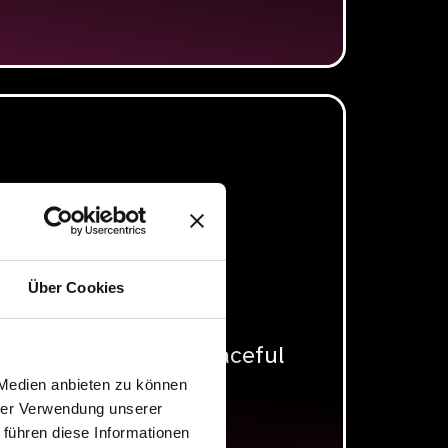
5
DE FREIHEIT
Über Cookies
xperience of the Peaceful
1989
 Medien anbieten zu können
hrer Verwendung unserer
 führen diese Informationen