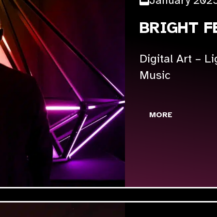
January 202
BRIGHT F
Digital Art – L
Music
MORE